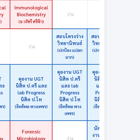
cal
Immunological
ry
Biochemistry
ว่าง
ว่าง
ว่า
า)
(อ.วรัชรี ศรีฟ้า)
สอบโครงร่าง
สอบโครงร่าง
Cla
วิทยานิพนธ์
วิทยานิพนธ์
Dr.K
ว่าง
(ปกป้อง แปลก
(ปกป้อง แปลก
(หทัยชน
มาก)
มาก)
เพ็
คุยงาน UGT
คุยงาน UGT
T
คุยงาน UGT
นิสิต ป.ตรี
นิสิต ป.ตรี
และ
นิสิต ป.ตรี และ
และ lab
และ lab
ss
lab Progress
Progress
Progress
ว่า
นิสิต ป.โท
นิสิต ป.โท
นิสิต ป.โท
ชร)
(อิทธิพล พวงเพชร)
(อิทธิพล พวง
(อิทธิพล พวง
เพชร)
เพชร)
นัดนิสิตคุย
นัดนิส
Forensic
งานรายวิชา
งานรา
gy
Microbiology
ว่าง