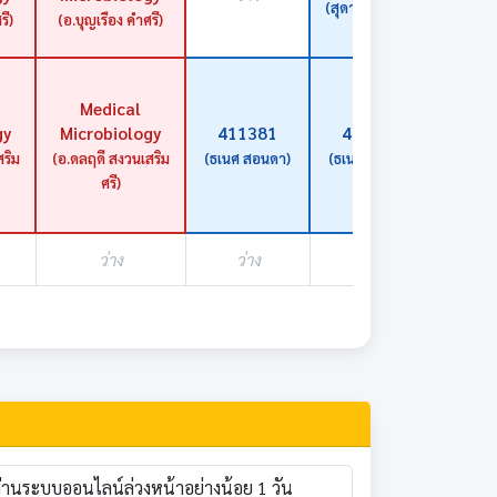
(สุดารัตน์ อ่อนสุ
(สุดารัต
รี)
(อ.บุญเรือง คำศรี)
ระทุม)
สุระท
ซ้อม
Medical
โครง
gy
Microbiology
411381
411381
วิทยาน
ป.
ริม
(อ.ดลฤดี สงวนเสริม
(ธเนศ สอนดา)
(ธเนศ สอนดา)
ศรี)
(นพวิช
โท๊
ว่าง
ว่าง
ว่าง
ว่า
ผ่านระบบออนไลน์ล่วงหน้าอย่างน้อย 1 วัน